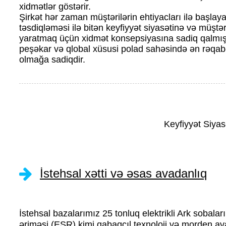
xidmətlər göstərir.
Şirkət hər zaman müştərilərin ehtiyacları ilə başlaya
təsdiqləməsi ilə bitən keyfiyyət siyasətinə və müştər
yaratmaq üçün xidmət konsepsiyasına sadiq qalmışdı
peşəkar və qlobal xüsusi polad sahəsində ən rəqabət
olmağa sadiqdir.
Keyfiyyət Siyas
İstehsal xətti və əsas avadanlıq
İstehsal bazalarımız 25 tonluq elektrikli Ark soba
əriməsi (ESR) kimi qabaqcıl texnoloji və morden av