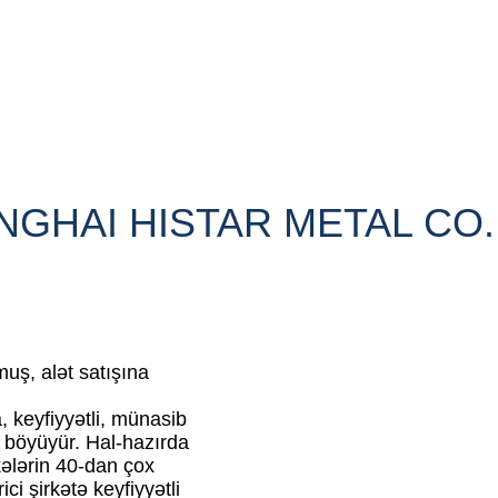
GHAI HISTAR METAL CO.
uş, alət satışına
a, keyfiyyətli, münasib
 böyüyür. Hal-hazırda
kələrin 40-dan çox
ci şirkətə keyfiyyətli