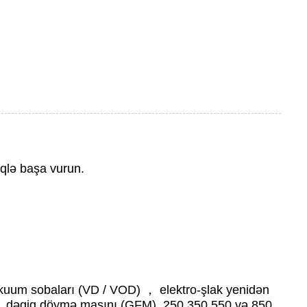
iqlə başa vurun.
vakuum sobaları (VD / VOD) ， elektro-şlak yenidən
ını, dəqiq döymə maşını (GFM), 250,350,550 və 850