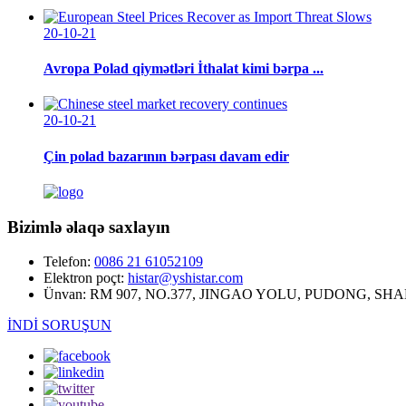
20-10-21
Avropa Polad qiymətləri İthalat kimi bərpa ...
20-10-21
Çin polad bazarının bərpası davam edir
Bizimlə əlaqə saxlayın
Telefon:
0086 21 61052109
Elektron poçt:
histar@yshistar.com
Ünvan:
RM 907, NO.377, JINGAO YOLU, PUDONG, SHA
İNDİ SORUŞUN