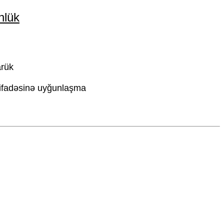
nlük
arük
stifadəsinə uyğunlaşma