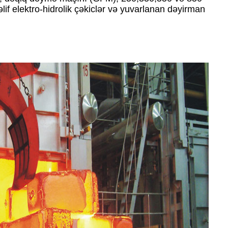
f elektro-hidrolik çəkiclər və yuvarlanan dəyirman