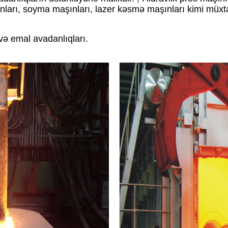
arı, soyma maşınları, lazer kəsmə maşınları kimi müxtəli
və emal avadanlıqları.