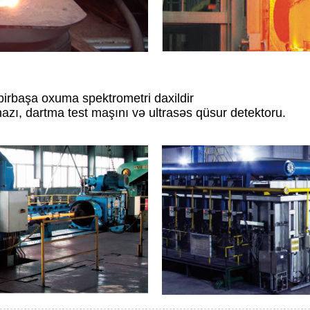
birbaşa oxuma spektrometri daxildir
hazı, dartma test maşını və ultrasəs qüsur detektoru.