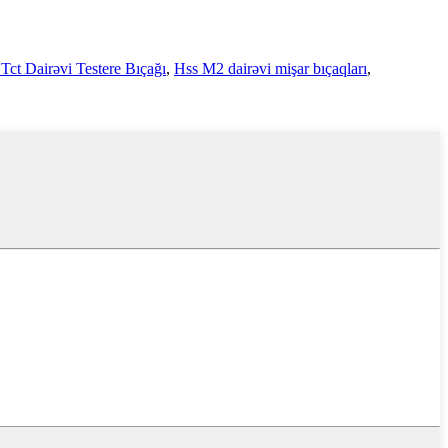
Tct Dairəvi Testere Bıçağı
,
Hss M2 dairəvi mişar bıçaqları
,