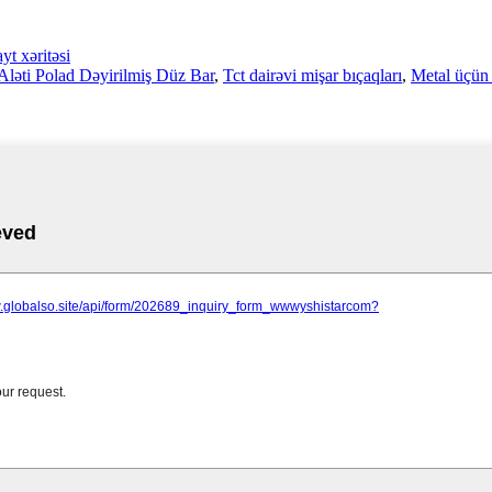
yt xəritəsi
ş Aləti Polad Dəyirilmiş Düz Bar
,
Tct dairəvi mişar bıçaqları
,
Metal üçün 