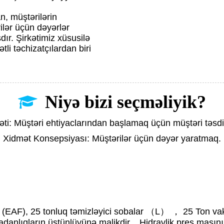
n, müştərilərin
ilər üçün dəyərlər
r. Şirkətimiz xüsusilə
li təchizatçılardan biri
Niyə bizi seçməliyik?
əti: Müştəri ehtiyaclarından başlamaq üçün müştəri təsd
Xidmət Konsepsiyası: Müştərilər üçün dəyər yaratmaq.
ları (EAF), 25 tonluq təmizləyici sobalar （L） ， 25 Ton 
adanlıqların üstünlüyünə malikdir. , Hidravlik pres maş