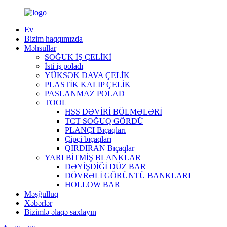
Ev
Bizim haqqımızda
Məhsullar
SOĞUK İŞ ÇELİKİ
İsti iş poladı
YÜKSƏK DAVA ÇELİK
PLASTİK KALIP ÇELİK
PASLANMAZ POLAD
TOOL
HSS DƏVİRİ BÖLMƏLƏRİ
TCT SOĞUQ GÖRDÜ
PLANÇI Bıçaqları
Çipçi bıçaqları
QIRDIRAN Bıçaqlar
YARI BİTMİŞ BLANKLAR
DƏYİŞDİĞİ DÜZ BAR
DÖVRƏLİ GÖRÜNTÜ BANKLARI
HOLLOW BAR
Məşğulluq
Xəbərlər
Bizimlə əlaqə saxlayın