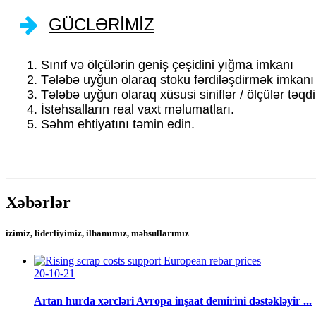
GÜCLƏRİMİZ
1. Sınıf və ölçülərin geniş çeşidini yığma imkanı
2. Tələbə uyğun olaraq stoku fərdiləşdirmək imkanı
3. Tələbə uyğun olaraq xüsusi siniflər / ölçülər təq
4. İstehsalların real vaxt məlumatları.
5. Səhm ehtiyatını təmin edin.
Xəbərlər
izimiz, liderliyimiz, ilhamımız, məhsullarımız
20-10-21
Artan hurda xərcləri Avropa inşaat demirini dəstəkləyir ...