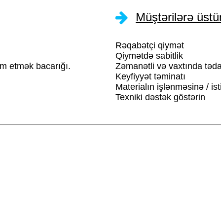
Müştərilərə üstü
Rəqabətçi qiymət
Qiymətdə sabitlik
dim etmək bacarığı.
Zəmanətli və vaxtında təd
Keyfiyyət təminatı
Materialın işlənməsinə / i
Texniki dəstək göstərin