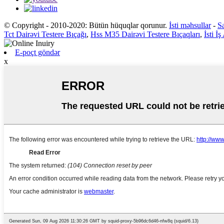
© Copyright - 2010-2020: Bütün hüquqlar qorunur.
İsti məhsullar
-
Sa
Tct Dairəvi Testere Bıçağı
,
Hss M35 Dairəvi Testere Bıçaqları
,
İsti İ
E-poçt göndər
x