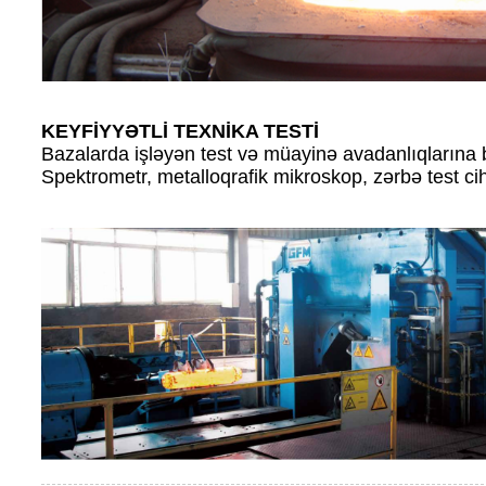
KEYFİYYƏTLİ TEXNİKA TESTİ
Bazalarda işləyən test və müayinə avadanlıqlarına 
Spektrometr, metalloqrafik mikroskop, zərbə test ci