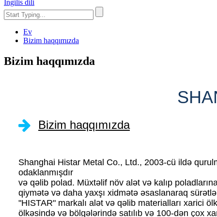
İngilis dili
Ev
Bizim haqqımızda
Bizim haqqımızda
SHAN
Bizim haqqımızda
Shanghai Histar Metal Co., Ltd., 2003-cü ildə qurulm
odaklanmışdır
və qəlib polad. Müxtəlif növ alət və kalıp poladların
qiymətə və daha yaxşı xidmətə əsaslanaraq sürətlə
"HISTAR" markalı alət və qəlib materialları xarici öl
ölkəsində və bölgələrində satılıb və 100-dən çox xari