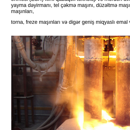
yayma dəyirmanı, tel çəkmə maşını, düzəltmə maşınl
maşınları,
torna, freze maşınları və digər geniş miqyaslı emal 