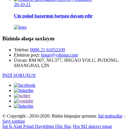
20-10-21
Çin polad bazarının bərpası davam edir
Bizimlə əlaqə saxlayın
Telefon:
0086 21 61052109
Elektron poçt:
histar@yshistar.com
Ünvan:
RM 907, NO.377, JINGAO YOLU, PUDONG,
SHANGHAI, ÇİN
İNDİ SORUŞUN
© Copyright - 2010-2020: Bütün hüquqlar qorunur.
İsti məhsullar
-
Sayt xəritəsi
İsti İş Aləti Polad Dəyirilmiş Düz Bar
,
Hss M2 dairəvi mişar