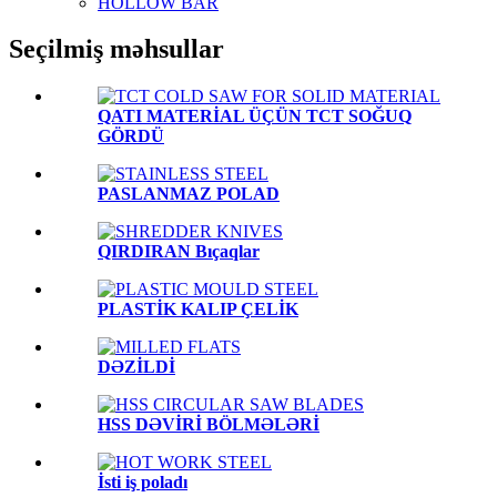
HOLLOW BAR
Seçilmiş məhsullar
QATI MATERİAL ÜÇÜN TCT SOĞUQ
GÖRDÜ
PASLANMAZ POLAD
QIRDIRAN Bıçaqlar
PLASTİK KALIP ÇELİK
DƏZİLDİ
HSS DƏVİRİ BÖLMƏLƏRİ
İsti iş poladı