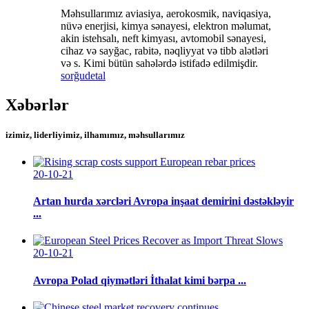
Məhsullarımız aviasiya, aerokosmik, naviqasiya,
nüvə enerjisi, kimya sənayesi, elektron məlumat,
akin istehsalı, neft kimyası, avtomobil sənayesi,
cihaz və sayğac, rabitə, nəqliyyat və tibb alətləri
və s. Kimi bütün sahələrdə istifadə edilmişdir.
sorğu
detal
Xəbərlər
izimiz, liderliyimiz, ilhamımız, məhsullarımız
20-10-21
Artan hurda xərcləri Avropa inşaat demirini dəstəkləyir
...
20-10-21
Avropa Polad qiymətləri İthalat kimi bərpa ...