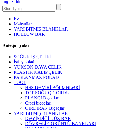
İngilis dili
Ev
Məhsullar
YARI BİTMİŞ BLANKLAR
HOLLOW BAR
Kateqoriyalar
SOĞUK İŞ ÇELİKİ
İsti iş poladı
YÜKSƏK DAVA ÇELİK
PLASTİK KALIP ÇELİK
PASLANMAZ POLAD
TOOL
HSS DƏVİRİ BÖLMƏLƏRİ
TCT SOĞUQ GÖRDÜ
PLANÇI Bıçaqları
Çipçi bıçaqları
QIRDIRAN Bıçaqlar
YARI BİTMİŞ BLANKLAR
DƏYİŞDİĞİ DÜZ BAR
DÖVRƏLİ GÖRÜNTÜ BANKLARI