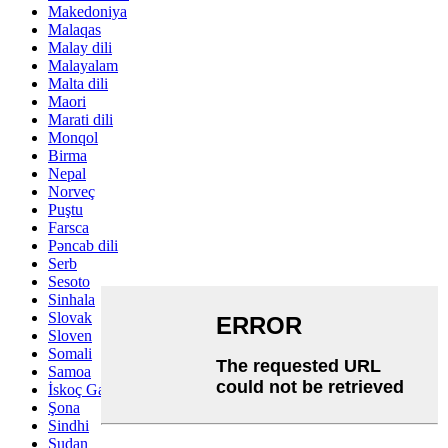
Makedoniya
Malaqas
Malay dili
Malayalam
Malta dili
Maori
Marati dili
Monqol
Birma
Nepal
Norveç
Puştu
Farsca
Pəncab dili
Serb
Sesoto
Sinhala
Slovak
Sloven
Somali
Samoa
İskoç Gael
Şona
Sindhi
Sudan