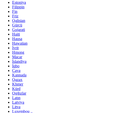
Estoniya
Filippin
Fin
Friz
Qalisian
Gürcü
Gujarati
Haiti
Hausa
Hawaiian
İvrit
Hmong
Macar
İslandiya
İqbo
Cava
Kannada
Qazax
Khmer
Kürd
Qırğızlar
Latın
Latviya
Litva
Luxembou ..