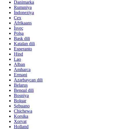
Danimarka
Rumıniya
İndoneziya
Çex
Afrikaans
İsveç
Polşa
Bask dili
Katalan dili
Esperanto
Hind
Lao
Alban
Amharca
Erməni
Azərbaycan dili
Belarus
Benqal dili
Bosniya
Bolqar
Sebuano
Chichewa
Korsika
Xorvat
Holland