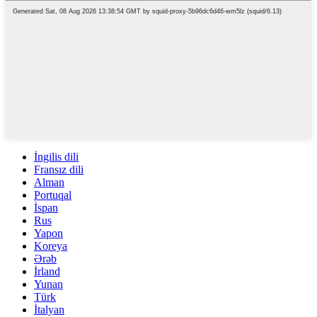
İngilis dili
Fransız dili
Alman
Portuqal
İspan
Rus
Yapon
Koreya
Ərəb
İrland
Yunan
Türk
İtalyan