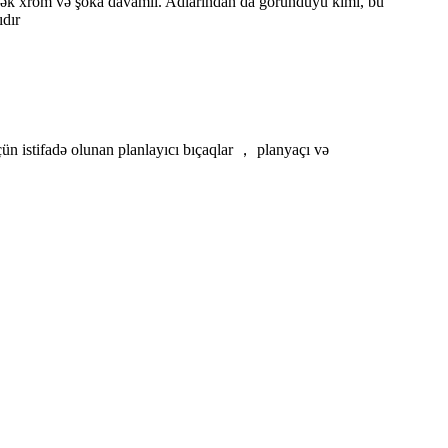
üksək xrom və şoka davamlı. Adlarından da göründüyü kimi, bu
ıdır
n istifadə olunan planlayıcı bıçaqlar ， planyaçı və