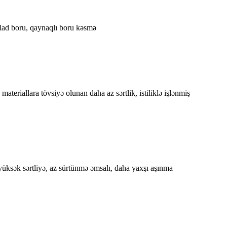
olad boru, qaynaqlı boru kəsmə
ateriallara tövsiyə olunan daha az sərtlik, istiliklə işlənmiş
ək sərtliyə, az sürtünmə əmsalı, daha yaxşı aşınma