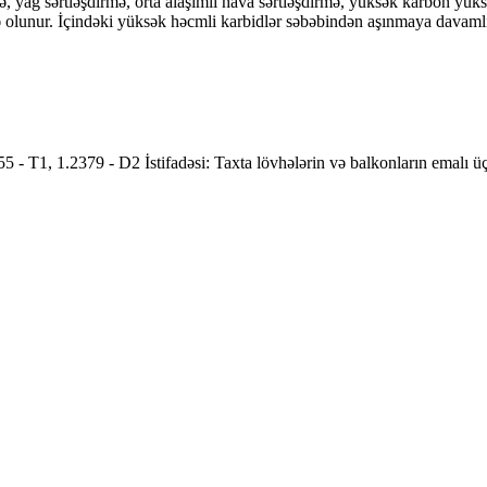
mə, yağ sərtləşdirmə, orta alaşımlı hava sərtləşdirmə, yüksək karbon y
adə olunur. İçindəki yüksək həcmli karbidlər səbəbindən aşınmaya davaml
T1, 1.2379 - D2 İstifadəsi: Taxta lövhələrin və balkonların emalı üçü