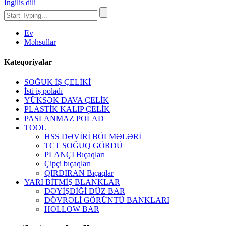
İngilis dili
Ev
Məhsullar
Kateqoriyalar
SOĞUK İŞ ÇELİKİ
İsti iş poladı
YÜKSƏK DAVA ÇELİK
PLASTİK KALIP ÇELİK
PASLANMAZ POLAD
TOOL
HSS DƏVİRİ BÖLMƏLƏRİ
TCT SOĞUQ GÖRDÜ
PLANÇI Bıçaqları
Çipçi bıçaqları
QIRDIRAN Bıçaqlar
YARI BİTMİŞ BLANKLAR
DƏYİŞDİĞİ DÜZ BAR
DÖVRƏLİ GÖRÜNTÜ BANKLARI
HOLLOW BAR