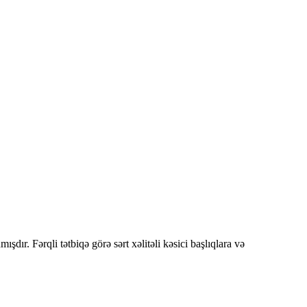
ır. Fərqli tətbiqə görə sərt xəlitəli kəsici başlıqlara və