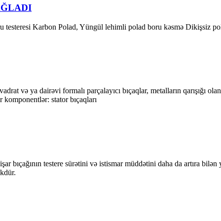
AĞLADI
ru testeresi Karbon Polad, Yüngül lehimli polad boru kəsmə Dikişsiz p
rat və ya dairəvi formalı parçalayıcı bıçaqlar, metalların qarışığı olan m
r komponentlər: stator bıçaqları
n testere sürətini və istismar müddətini daha da artıra bilən yüks
kdür.