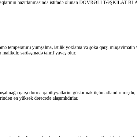
ıçaqlarının hazırlanmasında istifadə olunan DÖVRƏLİ TƏŞKİLAT BLAN
işləmə temperaturu yumşalma, istilik yoxlama və şoka qarşı müqavimətin v
malikdir, sərtləşmədə təhrif yavaş olur.
ğa qarşı durma qabiliyyətlərini göstərmək üçün adlandırılmışdır, bu
ərindən ən yüksək dərəcədə alaşımlıdırlar.