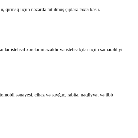
sıdır, qırmaq üçün nəzərdə tutulmuş çiplərə taxta kəsir.
 istehsal xərclərini azaldır və istehsalçılar üçün səmərəliliyi
tomobil sənayesi, cihaz və sayğac, rabitə, nəqliyyat və tibb