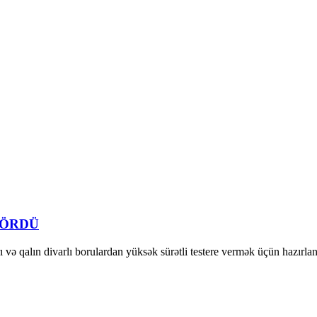
GÖRDÜ
qalın divarlı borulardan yüksək sürətli testere vermək üçün hazırlanmışd