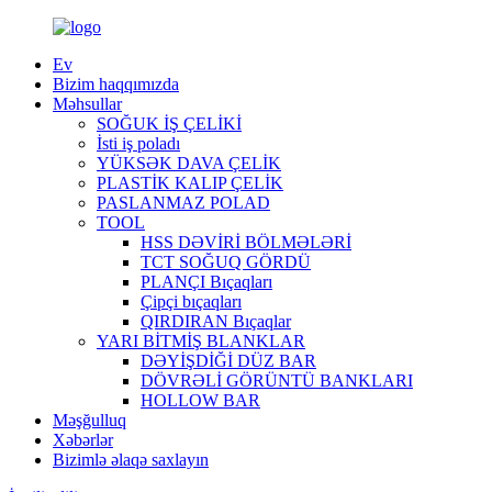
Ev
Bizim haqqımızda
Məhsullar
SOĞUK İŞ ÇELİKİ
İsti iş poladı
YÜKSƏK DAVA ÇELİK
PLASTİK KALIP ÇELİK
PASLANMAZ POLAD
TOOL
HSS DƏVİRİ BÖLMƏLƏRİ
TCT SOĞUQ GÖRDÜ
PLANÇI Bıçaqları
Çipçi bıçaqları
QIRDIRAN Bıçaqlar
YARI BİTMİŞ BLANKLAR
DƏYİŞDİĞİ DÜZ BAR
DÖVRƏLİ GÖRÜNTÜ BANKLARI
HOLLOW BAR
Məşğulluq
Xəbərlər
Bizimlə əlaqə saxlayın