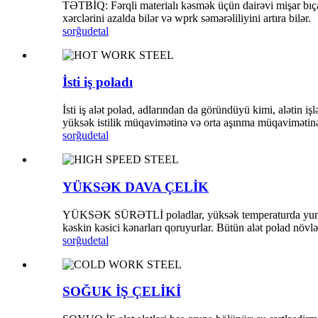
TƏTBİQ: Fərqli materialı kəsmək üçün dairəvi mişar b
xərclərini azalda bilər və wprk səmərəliliyini artıra bilər.
sorğu
detal
İsti iş poladı
İsti iş alət polad, adlarından da göründüyü kimi, alətin 
yüksək istilik müqavimətinə və orta aşınma müqavimətinə 
sorğu
detal
YÜKSƏK DAVA ÇELİK
YÜKSƏK SÜRƏTLİ poladlar, yüksək temperaturda yumşalma
kəskin kəsici kənarları qoruyurlar. Bütün alət polad növl
sorğu
detal
SOĞUK İŞ ÇELİKİ