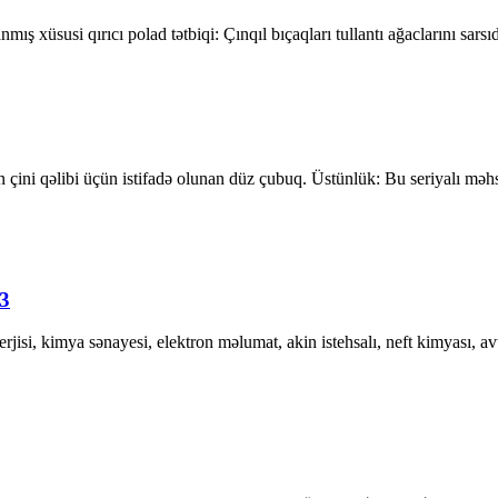
lanmış xüsusi qırıcı polad tətbiqi: Çınqıl bıçaqları tullantı ağaclarını sar
 qəlibi üçün istifadə olunan düz çubuq. Üstünlük: Bu seriyalı məhsullar
3
jisi, kimya sənayesi, elektron məlumat, akin istehsalı, neft kimyası, av