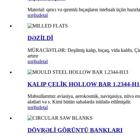
Material: qırıcı və qırıntılı bıçaqların istehsalı üçün hazır
sorğu
detal
DƏZİLDİ
MÜRACİƏTLƏR: Deşilmiş kalıp, bıçaq, vida kalıbı, Çin çini
artırır
sorğu
detal
KALIP ÇELİK HOLLOW BAR 1.2344-H1
Məhsullarımız aviasiya, aerokosmik, naviqasiya, nüvə ener
alətləri və s. Kimi bütün sahələrdə istifadə edilmişdir.
sorğu
detal
DÖVRƏLİ GÖRÜNTÜ BANKLARI