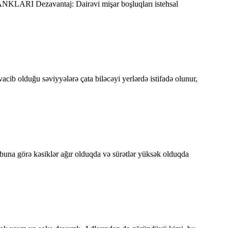
KLARI Dezavantaj: Dairəvi mişar boşluqları istehsal
acib olduğu səviyyələrə çata biləcəyi yerlərdə istifadə olunur,
na görə kəsiklər ağır olduqda və sürətlər yüksək olduqda