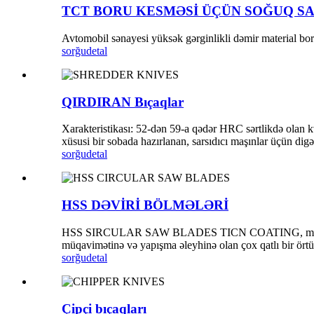
TCT BORU KESMƏSİ ÜÇÜN SOĞUQ S
Avtomobil sənayesi yüksək gərginlikli dəmir material bo
sorğu
detal
QIRDIRAN Bıçaqlar
Xarakteristikası: 52-dən 59-a qədər HRC sərtlikdə olan kvad
xüsusi bir sobada hazırlanan, sarsıdıcı maşınlar üçün digə
sorğu
detal
HSS DƏVİRİ BÖLMƏLƏRİ
HSS SIRCULAR SAW BLADES TICN COATING, mişar bıçağını
müqavimətinə və yapışma əleyhinə olan çox qatlı bir örtü
sorğu
detal
Çipçi bıçaqları