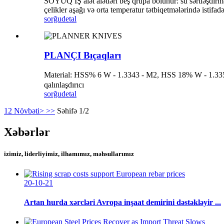
SOYUQ İŞ alət alətləri beş qrupa bölünür: su sərtləşdir
çelikler aşağı və orta temperatur tətbiqetmələrində istif
sorğu
detal
PLANÇI Bıçaqları
Material: HSS% 6 W - 1.3343 - M2, HSS 18% W - 1.3355 - 
qalınlaşdırıcı
sorğu
detal
1
2
Növbəti>
>>
Səhifə 1/2
Xəbərlər
izimiz, liderliyimiz, ilhamımız, məhsullarımız
20-10-21
Artan hurda xərcləri Avropa inşaat demirini dəstəkləyir ...