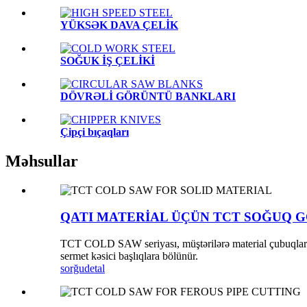
YÜKSƏK DAVA ÇELİK
SOĞUK İŞ ÇELİKİ
DÖVRƏLİ GÖRÜNTÜ BANKLARI
Çipçi bıçaqları
Məhsullar
QATI MATERİAL ÜÇÜN TCT SOĞUQ 
TCT COLD SAW seriyası, müştərilərə material çubuqları və 
sermet kəsici başlıqlara bölünür.
sorğu
detal