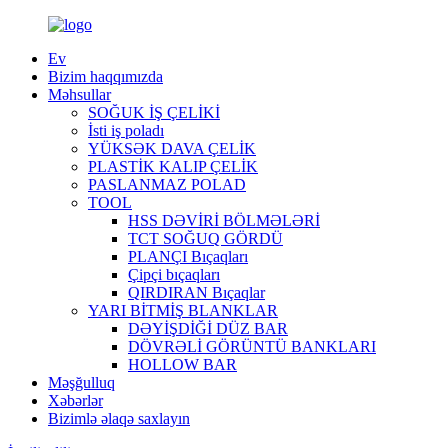
Ev
Bizim haqqımızda
Məhsullar
SOĞUK İŞ ÇELİKİ
İsti iş poladı
YÜKSƏK DAVA ÇELİK
PLASTİK KALIP ÇELİK
PASLANMAZ POLAD
TOOL
HSS DƏVİRİ BÖLMƏLƏRİ
TCT SOĞUQ GÖRDÜ
PLANÇI Bıçaqları
Çipçi bıçaqları
QIRDIRAN Bıçaqlar
YARI BİTMİŞ BLANKLAR
DƏYİŞDİĞİ DÜZ BAR
DÖVRƏLİ GÖRÜNTÜ BANKLARI
HOLLOW BAR
Məşğulluq
Xəbərlər
Bizimlə əlaqə saxlayın