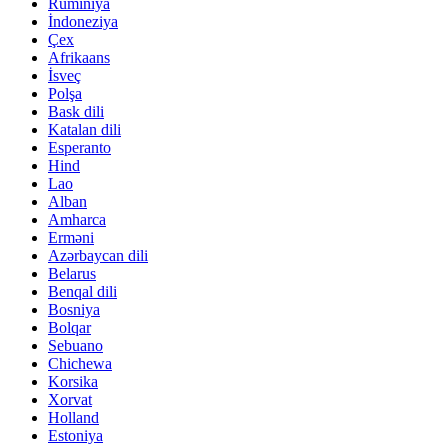
Rumıniya
İndoneziya
Çex
Afrikaans
İsveç
Polşa
Bask dili
Katalan dili
Esperanto
Hind
Lao
Alban
Amharca
Erməni
Azərbaycan dili
Belarus
Benqal dili
Bosniya
Bolqar
Sebuano
Chichewa
Korsika
Xorvat
Holland
Estoniya