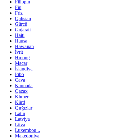
Filippin
Fin
Friz
Qalisian
Gürcü
Gujarati
Haiti
Hausa
Hawaiian
İvrit
Hmong
Macar
İslandiya
İqbo
Cava
Kannada
Qazax
Khmer
Kürd
Qırğızlar
Latın
Latviya
Litva
Luxembou ..
Makedoniya