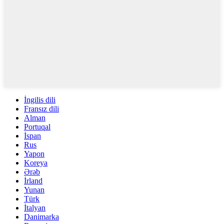
İngilis dili
Fransız dili
Alman
Portuqal
İspan
Rus
Yapon
Koreya
Ərəb
İrland
Yunan
Türk
İtalyan
Danimarka