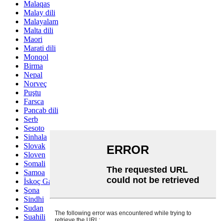
Malaqas
Malay dili
Malayalam
Malta dili
Maori
Marati dili
Monqol
Birma
Nepal
Norveç
Puştu
Farsca
Pəncab dili
Serb
Sesoto
Sinhala
Slovak
Sloven
Somali
Samoa
İskoç Gael
Şona
Sindhi
Sudan
Suahili