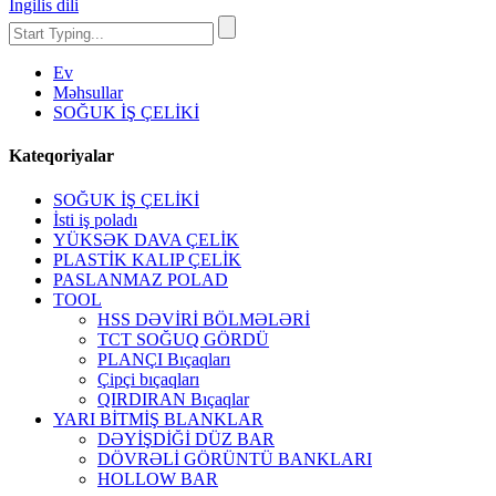
İngilis dili
Ev
Məhsullar
SOĞUK İŞ ÇELİKİ
Kateqoriyalar
SOĞUK İŞ ÇELİKİ
İsti iş poladı
YÜKSƏK DAVA ÇELİK
PLASTİK KALIP ÇELİK
PASLANMAZ POLAD
TOOL
HSS DƏVİRİ BÖLMƏLƏRİ
TCT SOĞUQ GÖRDÜ
PLANÇI Bıçaqları
Çipçi bıçaqları
QIRDIRAN Bıçaqlar
YARI BİTMİŞ BLANKLAR
DƏYİŞDİĞİ DÜZ BAR
DÖVRƏLİ GÖRÜNTÜ BANKLARI
HOLLOW BAR