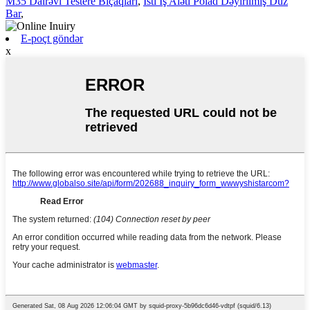
M35 Dairəvi Testere Bıçaqları
,
İsti İş Aləti Polad Dəyirilmiş Düz
Bar
,
E-poçt göndər
x