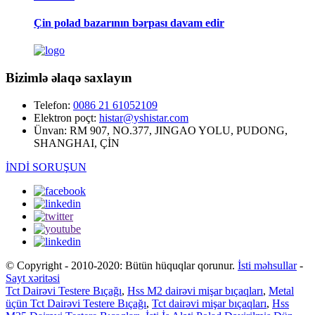
Çin polad bazarının bərpası davam edir
Bizimlə əlaqə saxlayın
Telefon:
0086 21 61052109
Elektron poçt:
histar@yshistar.com
Ünvan:
RM 907, NO.377, JINGAO YOLU, PUDONG,
SHANGHAI, ÇİN
İNDİ SORUŞUN
© Copyright - 2010-2020: Bütün hüquqlar qorunur.
İsti məhsullar
-
Sayt xəritəsi
Tct Dairəvi Testere Bıçağı
,
Hss M2 dairəvi mişar bıçaqları
,
Metal
üçün Tct Dairəvi Testere Bıçağı
,
Tct dairəvi mişar bıçaqları
,
Hss