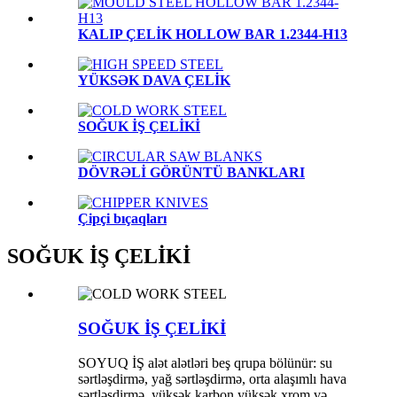
KALIP ÇELİK HOLLOW BAR 1.2344-H13
YÜKSƏK DAVA ÇELİK
SOĞUK İŞ ÇELİKİ
DÖVRƏLİ GÖRÜNTÜ BANKLARI
Çipçi bıçaqları
SOĞUK İŞ ÇELİKİ
SOĞUK İŞ ÇELİKİ
SOYUQ İŞ alət alətləri beş qrupa bölünür: su
sərtləşdirmə, yağ sərtləşdirmə, orta alaşımlı hava
sərtləşdirmə, yüksək karbon yüksək xrom və