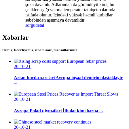
şoka davamlı. Adlarından da göründüyü kimi, bu
çelikler aşağı və orta temperatur tətbiqetmələrində
istifadə olunur. İçindəki yüksək həcmli karbidlər
səbəbindən aşınmaya davamlıdır
sorğu
detal
Xəbərlər
izimiz, liderliyimiz, ilhamımız, məhsullarımız
20-10-21
Artan hurda xərcləri Avropa inşaat demirini dəstəkləyir
...
20-10-21
Avropa Polad qiymətləri İthalat kimi bərpa ...
20-10-21