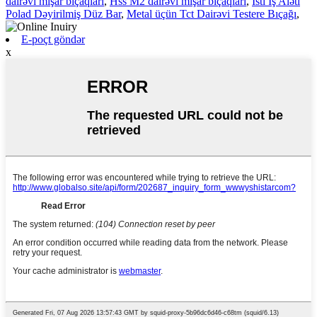
dairəvi mişar bıçaqları
,
Hss M2 dairəvi mişar bıçaqları
,
İsti İş Aləti
Polad Dəyirilmiş Düz Bar
,
Metal üçün Tct Dairəvi Testere Bıçağı
,
E-poçt göndər
x