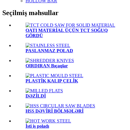
HOLLOW BAR
Seçilmiş məhsullar
QATI MATERİAL ÜÇÜN TCT SOĞUQ
GÖRDÜ
PASLANMAZ POLAD
QIRDIRAN Bıçaqlar
PLASTİK KALIP ÇELİK
DƏZİLDİ
HSS DƏVİRİ BÖLMƏLƏRİ
İsti iş poladı