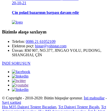
20-10-21
Çin polad bazarının bərpası davam edir
Bizimlə əlaqə saxlayın
Telefon:
0086 21 61052109
Elektron poçt:
histar@yshistar.com
Ünvan:
RM 907, NO.377, JINGAO YOLU, PUDONG,
SHANGHAI, ÇİN
İNDİ SORUŞUN
© Copyright - 2010-2020: Bütün hüquqlar qorunur.
İsti məhsullar
-
Sayt xəritəsi
Hss M35 Dairəvi Testere Bıçaqları
,
Tct Dairəvi Testere Bıçağı
,
Tct