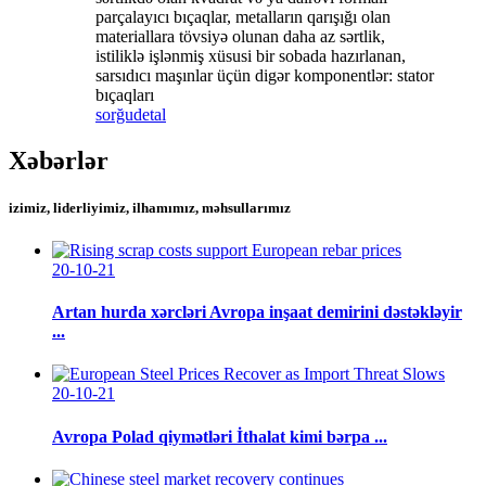
parçalayıcı bıçaqlar, metalların qarışığı olan
materiallara tövsiyə olunan daha az sərtlik,
istiliklə işlənmiş xüsusi bir sobada hazırlanan,
sarsıdıcı maşınlar üçün digər komponentlər: stator
bıçaqları
sorğu
detal
Xəbərlər
izimiz, liderliyimiz, ilhamımız, məhsullarımız
20-10-21
Artan hurda xərcləri Avropa inşaat demirini dəstəkləyir
...
20-10-21
Avropa Polad qiymətləri İthalat kimi bərpa ...