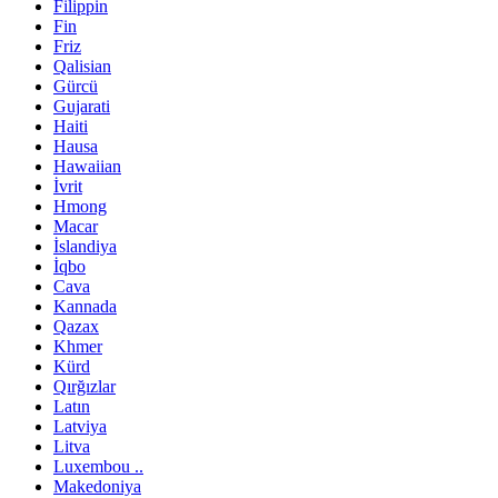
Filippin
Fin
Friz
Qalisian
Gürcü
Gujarati
Haiti
Hausa
Hawaiian
İvrit
Hmong
Macar
İslandiya
İqbo
Cava
Kannada
Qazax
Khmer
Kürd
Qırğızlar
Latın
Latviya
Litva
Luxembou ..
Makedoniya