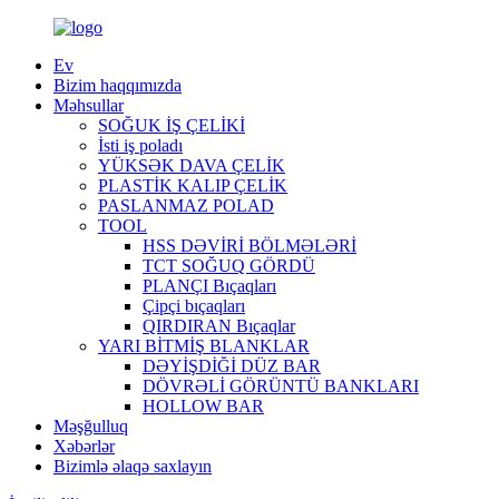
Ev
Bizim haqqımızda
Məhsullar
SOĞUK İŞ ÇELİKİ
İsti iş poladı
YÜKSƏK DAVA ÇELİK
PLASTİK KALIP ÇELİK
PASLANMAZ POLAD
TOOL
HSS DƏVİRİ BÖLMƏLƏRİ
TCT SOĞUQ GÖRDÜ
PLANÇI Bıçaqları
Çipçi bıçaqları
QIRDIRAN Bıçaqlar
YARI BİTMİŞ BLANKLAR
DƏYİŞDİĞİ DÜZ BAR
DÖVRƏLİ GÖRÜNTÜ BANKLARI
HOLLOW BAR
Məşğulluq
Xəbərlər
Bizimlə əlaqə saxlayın