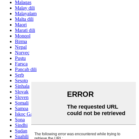
Malaqas
Malay dili
Malayalam
Malta dili
Maori
Marati dili
Monqol
Birma
Nepal
Norveç
Puştu
Farsca
Pəncab dili
Serb
Sesoto
Sinhala
Slovak
Sloven
Somali
Samoa
İskoç Gael
Şona
Sindhi
Sudan
Suahili