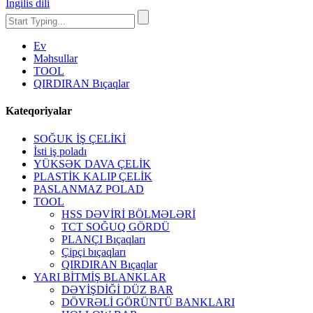
İngilis dili
Ev
Məhsullar
TOOL
QIRDIRAN Bıçaqlar
Kateqoriyalar
SOĞUK İŞ ÇELİKİ
İsti iş poladı
YÜKSƏK DAVA ÇELİK
PLASTİK KALIP ÇELİK
PASLANMAZ POLAD
TOOL
HSS DƏVİRİ BÖLMƏLƏRİ
TCT SOĞUQ GÖRDÜ
PLANÇI Bıçaqları
Çipçi bıçaqları
QIRDIRAN Bıçaqlar
YARI BİTMİŞ BLANKLAR
DƏYİŞDİĞİ DÜZ BAR
DÖVRƏLİ GÖRÜNTÜ BANKLARI