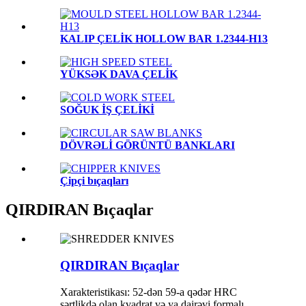
KALIP ÇELİK HOLLOW BAR 1.2344-H13
YÜKSƏK DAVA ÇELİK
SOĞUK İŞ ÇELİKİ
DÖVRƏLİ GÖRÜNTÜ BANKLARI
Çipçi bıçaqları
QIRDIRAN Bıçaqlar
QIRDIRAN Bıçaqlar
Xarakteristikası: 52-dən 59-a qədər HRC
sərtlikdə olan kvadrat və ya dairəvi formalı