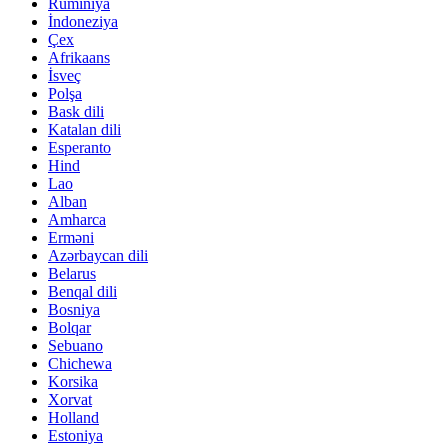
Rumıniya
İndoneziya
Çex
Afrikaans
İsveç
Polşa
Bask dili
Katalan dili
Esperanto
Hind
Lao
Alban
Amharca
Erməni
Azərbaycan dili
Belarus
Benqal dili
Bosniya
Bolqar
Sebuano
Chichewa
Korsika
Xorvat
Holland
Estoniya