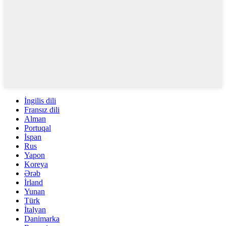
İngilis dili
Fransız dili
Alman
Portuqal
İspan
Rus
Yapon
Koreya
Ərəb
İrland
Yunan
Türk
İtalyan
Danimarka