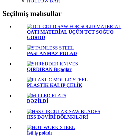
HOLLOW BAR
Seçilmiş məhsullar
QATI MATERİAL ÜÇÜN TCT SOĞUQ
GÖRDÜ
PASLANMAZ POLAD
QIRDIRAN Bıçaqlar
PLASTİK KALIP ÇELİK
DƏZİLDİ
HSS DƏVİRİ BÖLMƏLƏRİ
İsti iş poladı