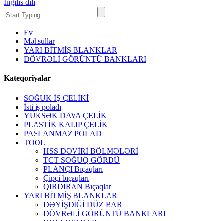
İngilis dili
Ev
Məhsullar
YARI BİTMİŞ BLANKLAR
DÖVRƏLİ GÖRÜNTÜ BANKLARI
Kateqoriyalar
SOĞUK İŞ ÇELİKİ
İsti iş poladı
YÜKSƏK DAVA ÇELİK
PLASTİK KALIP ÇELİK
PASLANMAZ POLAD
TOOL
HSS DƏVİRİ BÖLMƏLƏRİ
TCT SOĞUQ GÖRDÜ
PLANÇI Bıçaqları
Çipçi bıçaqları
QIRDIRAN Bıçaqlar
YARI BİTMİŞ BLANKLAR
DƏYİŞDİĞİ DÜZ BAR
DÖVRƏLİ GÖRÜNTÜ BANKLARI