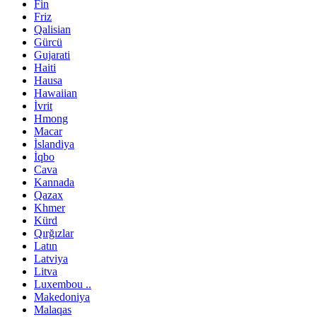
Fin
Friz
Qalisian
Gürcü
Gujarati
Haiti
Hausa
Hawaiian
İvrit
Hmong
Macar
İslandiya
İqbo
Cava
Kannada
Qazax
Khmer
Kürd
Qırğızlar
Latın
Latviya
Litva
Luxembou ..
Makedoniya
Malaqas