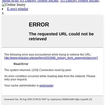
Metal üçün Tct Dairəvi Testere Bıçağı
,
Tct Dairəvi Testere Bıçağı
,
E-poçt göndər
x