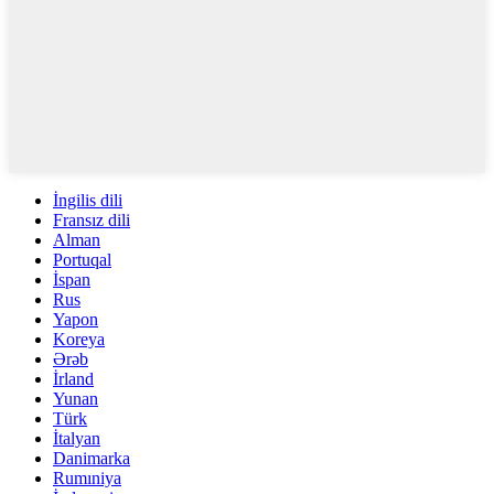
İngilis dili
Fransız dili
Alman
Portuqal
İspan
Rus
Yapon
Koreya
Ərəb
İrland
Yunan
Türk
İtalyan
Danimarka
Rumıniya