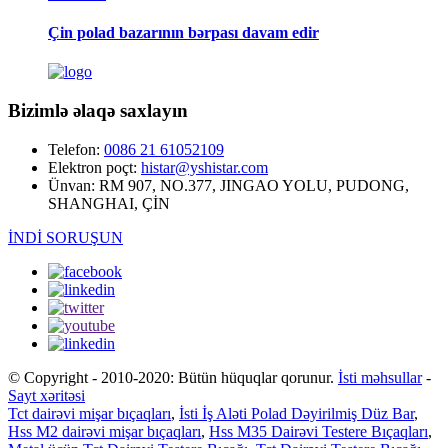
Çin polad bazarının bərpası davam edir
Bizimlə əlaqə saxlayın
Telefon:
0086 21 61052109
Elektron poçt:
histar@yshistar.com
Ünvan:
RM 907, NO.377, JINGAO YOLU, PUDONG,
SHANGHAI, ÇİN
İNDİ SORUŞUN
© Copyright - 2010-2020: Bütün hüquqlar qorunur.
İsti məhsullar
-
Sayt xəritəsi
Tct dairəvi mişar bıçaqları
,
İsti İş Aləti Polad Dəyirilmiş Düz Bar
,
Hss M2 dairəvi mişar bıçaqları
,
Hss M35 Dairəvi Testere Bıçaqları
,