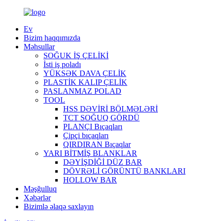
Ev
Bizim haqqımızda
Məhsullar
SOĞUK İŞ ÇELİKİ
İsti iş poladı
YÜKSƏK DAVA ÇELİK
PLASTİK KALIP ÇELİK
PASLANMAZ POLAD
TOOL
HSS DƏVİRİ BÖLMƏLƏRİ
TCT SOĞUQ GÖRDÜ
PLANÇI Bıçaqları
Çipçi bıçaqları
QIRDIRAN Bıçaqlar
YARI BİTMİŞ BLANKLAR
DƏYİŞDİĞİ DÜZ BAR
DÖVRƏLİ GÖRÜNTÜ BANKLARI
HOLLOW BAR
Məşğulluq
Xəbərlər
Bizimlə əlaqə saxlayın