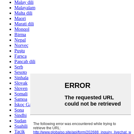
Malay dili
Malayalam
Malta dili
Maori
Marati dili
Monqol
Birma
Nepal
Norveç
Puştu
Farsca
Pəncab dili
Serb
Sesoto
Sinhala
Slovak
Sloven
Somali
Samoa
İskoç Gael
Şona
Sindhi
Sudan
Suahili
Tacik