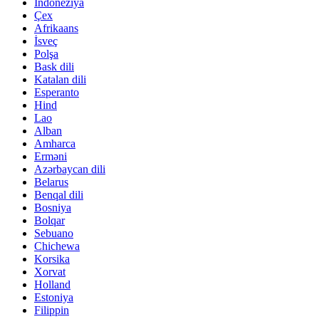
İndoneziya
Çex
Afrikaans
İsveç
Polşa
Bask dili
Katalan dili
Esperanto
Hind
Lao
Alban
Amharca
Erməni
Azərbaycan dili
Belarus
Benqal dili
Bosniya
Bolqar
Sebuano
Chichewa
Korsika
Xorvat
Holland
Estoniya
Filippin