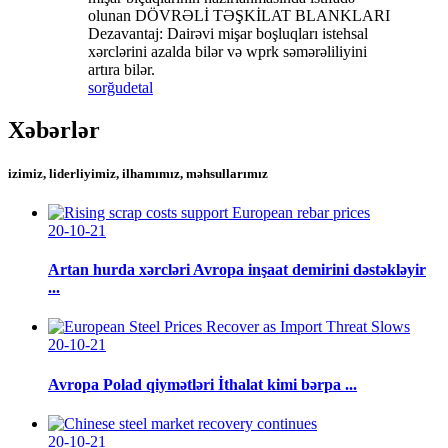
olunan DÖVRƏLİ TƏŞKİLAT BLANKLARI
Dezavantaj: Dairəvi mişar boşluqları istehsal
xərclərini azalda bilər və wprk səmərəliliyini
artıra bilər.
sorğu
detal
Xəbərlər
izimiz, liderliyimiz, ilhamımız, məhsullarımız
20-10-21
Artan hurda xərcləri Avropa inşaat demirini dəstəkləyir
...
20-10-21
Avropa Polad qiymətləri İthalat kimi bərpa ...
20-10-21