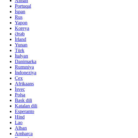
Alman
Portuqal
İspan
Rus
Yapon
Koreya
Ərəb
İrland
Yunan
Türk
İtalyan
Danimarka
Rumıniya
İndoneziya
Çex
Afrikaans
İsveç
Polşa
Bask dili
Katalan dili
Esperanto
Hind
Lao
Alban
Amharca