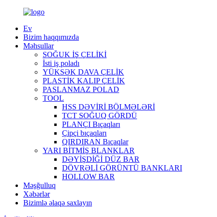
Ev
Bizim haqqımızda
Məhsullar
SOĞUK İŞ ÇELİKİ
İsti iş poladı
YÜKSƏK DAVA ÇELİK
PLASTİK KALIP ÇELİK
PASLANMAZ POLAD
TOOL
HSS DƏVİRİ BÖLMƏLƏRİ
TCT SOĞUQ GÖRDÜ
PLANÇI Bıçaqları
Çipçi bıçaqları
QIRDIRAN Bıçaqlar
YARI BİTMİŞ BLANKLAR
DƏYİŞDİĞİ DÜZ BAR
DÖVRƏLİ GÖRÜNTÜ BANKLARI
HOLLOW BAR
Məşğulluq
Xəbərlər
Bizimlə əlaqə saxlayın