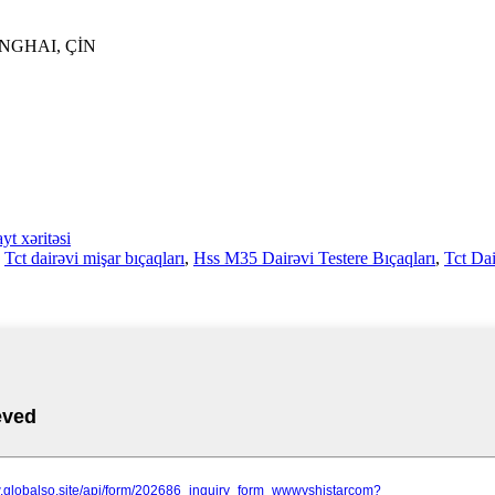
NGHAI, ÇİN
yt xəritəsi
,
Tct dairəvi mişar bıçaqları
,
Hss M35 Dairəvi Testere Bıçaqları
,
Tct Dai