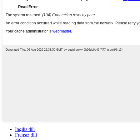
İngilis dili
Fransız dili