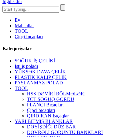
İngilis dili
Ev
Məhsullar
TOOL
Çipçi bıçaqları
Kateqoriyalar
SOĞUK İŞ ÇELİKİ
İsti iş poladı
YÜKSƏK DAVA ÇELİK
PLASTİK KALIP ÇELİK
PASLANMAZ POLAD
TOOL
HSS DƏVİRİ BÖLMƏLƏRİ
TCT SOĞUQ GÖRDÜ
PLANÇI Bıçaqları
Çipçi bıçaqları
QIRDIRAN Bıçaqlar
YARI BİTMİŞ BLANKLAR
DƏYİŞDİĞİ DÜZ BAR
DÖVRƏLİ GÖRÜNTÜ BANKLARI