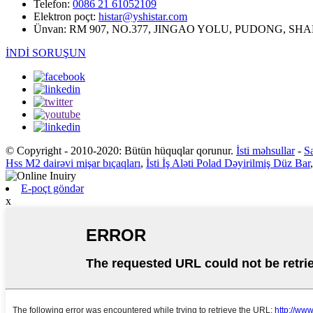
Telefon:
0086 21 61052109
Elektron poçt:
histar@yshistar.com
Ünvan:
RM 907, NO.377, JINGAO YOLU, PUDONG, SHA
İNDİ SORUŞUN
© Copyright - 2010-2020: Bütün hüquqlar qorunur.
İsti məhsullar
-
Sa
Hss M2 dairəvi mişar bıçaqları
,
İsti İş Aləti Polad Dəyirilmiş Düz Bar
E-poçt göndər
x