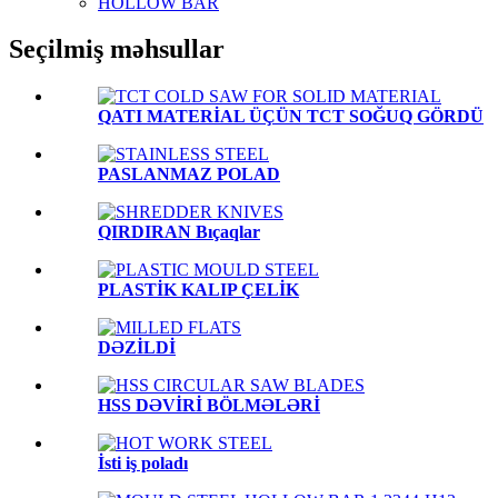
HOLLOW BAR
Seçilmiş məhsullar
QATI MATERİAL ÜÇÜN TCT SOĞUQ GÖRDÜ
PASLANMAZ POLAD
QIRDIRAN Bıçaqlar
PLASTİK KALIP ÇELİK
DƏZİLDİ
HSS DƏVİRİ BÖLMƏLƏRİ
İsti iş poladı