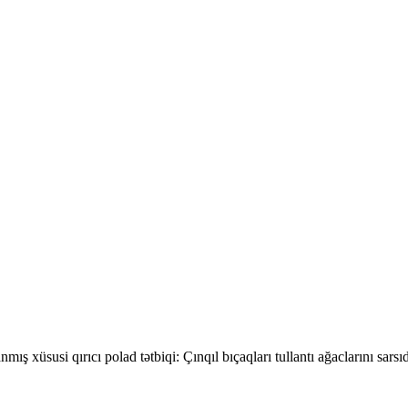
lanmış xüsusi qırıcı polad tətbiqi: Çınqıl bıçaqları tullantı ağaclarını sar