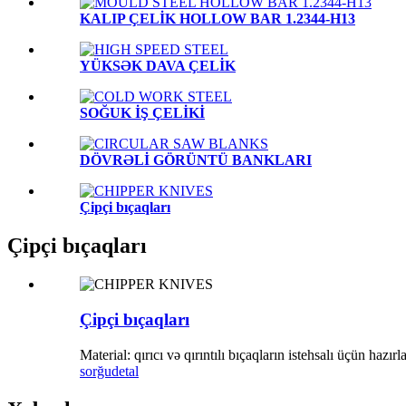
KALIP ÇELİK HOLLOW BAR 1.2344-H13
YÜKSƏK DAVA ÇELİK
SOĞUK İŞ ÇELİKİ
DÖVRƏLİ GÖRÜNTÜ BANKLARI
Çipçi bıçaqları
Çipçi bıçaqları
Çipçi bıçaqları
Material: qırıcı və qırıntılı bıçaqların istehsalı üçün hazır
sorğu
detal