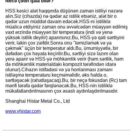
Necə çətin qala bilər?
HSS kəsici alət haqqında düşünən zaman istiliyi nəzərə
alın.Siz (cihazda) nə qədər az istilik etsəniz, alət bir o
qədər uzun müddət davam edəcək.HSS-ni istiliklə
müalicə etdiyiniz zaman onu əvvəlcədən müəyyən edilmiş
vaxt ərzində müəyyən bir temperatura (indi və yenə
yüksək istilik deyilir) aparırsınız.Bu, HSS-yə qəti sərtliyini
verir, lakin çox zəifdir.Sonra onu "təmizləmək və ya
çəkmək" üçün bir temperatur aldı.Bu, ümumiyyətlə, bir
dəfədən çox həyata keçirilir.Bu, sərtliyi sizə lazım olan
yerə aparır və HSS-yə möhkəmlik verir (həm sərtlik, həm
də möhkəmlik materialdakı kompozit tərəfindən idarə
olunur).Cihazın istifadəsi və ya honlanması zamanı
istiləşmə temperaturu keçməməlidir, əks halda o,
sərtləşəcək (rahatlaşacaq).Bu, bir neçə fokusdan (Rc) tam
mənfi tərəfə qədər fərqlənəcək.Bu, HSS-nin istiliklə
mükafatlandırılmasının çox əsaslı aydınlaşdırılmasıdır.
Shanghai Histar Metal Co., Ltd
www.yhistar.com