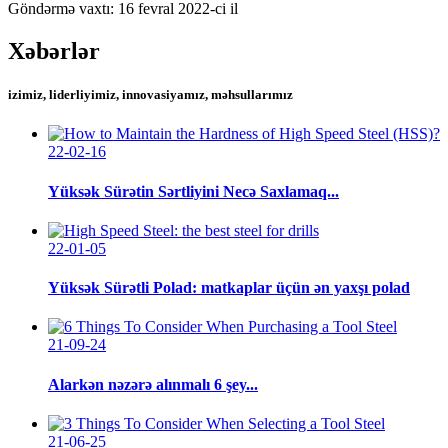
Göndərmə vaxtı: 16 fevral 2022-ci il
Xəbərlər
izimiz, liderliyimiz, innovasiyamız, məhsullarımız
22-02-16
Yüksək Sürətin Sərtliyini Necə Saxlamaq...
22-01-05
Yüksək Sürətli Polad: matkaplar üçün ən yaxşı polad
21-09-24
Alarkən nəzərə alınmalı 6 şey...
21-06-25