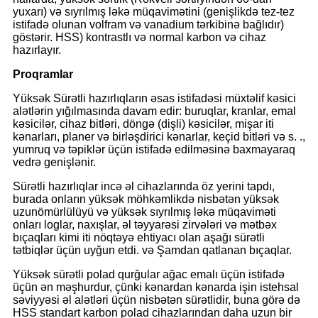
yuxarı) və sıyrılmış ləkə müqavimətini (genişlikdə tez-tez
istifadə olunan volfram və vanadium tərkibinə bağlıdır)
göstərir. HSS) kontrastlı və normal karbon və cihaz
hazırlayır.
Proqramlar
Yüksək Sürətli hazırlıqların əsas istifadəsi müxtəlif kəsici
alətlərin yığılmasında davam edir: buruqlar, kranlar, emal
kəsicilər, cihaz bitləri, döngə (dişli) kəsicilər, mişar iti
kənarları, planer və birləşdirici kənarlar, keçid bitləri və s. .,
yumruq və təpiklər üçün istifadə edilməsinə baxmayaraq
vedrə genişlənir.
Sürətli hazırlıqlar incə əl cihazlarında öz yerini tapdı,
burada onların yüksək möhkəmlikdə nisbətən yüksək
uzunömürlülüyü və yüksək sıyrılmış ləkə müqaviməti
onları loglar, naxışlar, əl təyyarəsi zirvələri və mətbəx
bıçaqları kimi iti nöqtəyə ehtiyacı olan aşağı sürətli
tətbiqlər üçün uyğun etdi. və Şamdan qatlanan bıçaqlar.
Yüksək sürətli polad qurğular ağac emalı üçün istifadə
üçün ən məşhurdur, çünki kənardan kənarda işin istehsal
səviyyəsi əl alətləri üçün nisbətən sürətlidir, buna görə də
HSS standart karbon polad cihazlarından daha uzun bir