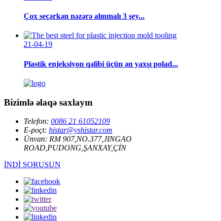
Çox seçərkən nəzərə alınmalı 3 şey...
21-04-19
Plastik enjeksiyon qəlibi üçün ən yaxşı polad...
Bizimlə əlaqə saxlayın
Telefon:
0086 21 61052109
E-poçt:
histar@yshistar.com
Ünvan:
RM 907,NO.377,JINGAO
ROAD,PUDONG,ŞANXAY,ÇİN
İNDİ SORUŞUN