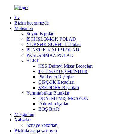
Ev
Bizim haqqımızda
Məhsullar
Soyuq iş polad
İSTİ İŞLƏMƏK POLAD
YÜKSƏK SÜRƏTLİ Polad
PLASTİK KALIP POLAD
PASLANMAZ POLAD
ALET
HSS Dairəvi Mişar Bıçaqları
TCT SOYUQ MENDER
Planlayıcı Bıçaqlar
ÇİPÇƏK Bıçaqları
ŞREDDER Bıçaqları
Yarımfabrikat Blanklar
DƏYİRİLMİŞ MƏSZƏN
Dairəvi mişarlar
BOŞ BAR
Məşğulluq
Xəbərlər
Sənaye xəbərləri
Bizimlə əlaqə saxlayın