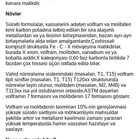
kənara malikdir.
Növlər
Sürətli formulalar, xassələrini adətən volfram və molibden
kimi karbon poladına tətbiq edilən bir sıra alaşımlı
metallardan və ya ikisinin birləşməsindən, bəzən ayrı-ayrı
birləşmələrlə əldə edən amalgamlardır.Çoxhissəli
kompozit strukturda Fe - C - X mövqeyinə malikdirlər,
burada X xrom, volfram, molibden, vanadium və ya
kobalta aiddir.X kateqoriyası 0,60 faiz karbonla birlikdə 7
faizdən çox hissəsi üçün istifadə edilə bilər.
Vahid nömrələmə sistemindəki (məsələn, T1, T15) volfram
tipli siniflər (məsələn, T1, T15) T120xx strukturunda
nömrələr təyin olunur, molibden (məsələn, M2, M48) və
T113xx isə yol üslublarının ortasıdır.ASTM dəyərləri
volframın 7 formasını və molibdenin 17 formasını göstərir.
Volfram və molibdenin təxminən 10%-nin genişlənməsi
yüksək sürətin sərtliyini və möhkəmliyini məhsuldar
şəkildə artırır və metalların kəsilməsi zamanı yaranan
yüksək temperaturda həmin xassələri hazırlayır və
saxlayır.