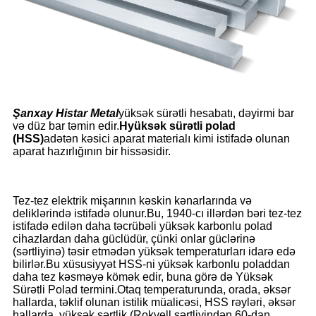
Şanxay Histar Metal
yüksək sürətli hesabatı, dəyirmi bar
və düz bar təmin edir.
H
yüksək sürətli polad
(HSS)
adətən kəsici aparat materialı kimi istifadə olunan
aparat hazırlığının bir hissəsidir.
Tez-tez elektrik mişarının kəskin kənarlarında və
deliklərində istifadə olunur.Bu, 1940-cı illərdən bəri tez-tez
istifadə edilən daha təcrübəli yüksək karbonlu polad
cihazlardan daha güclüdür, çünki onlar güclərinə
(sərtliyinə) təsir etmədən yüksək temperaturları idarə edə
bilirlər.Bu xüsusiyyət HSS-ni yüksək karbonlu poladdan
daha tez kəsməyə kömək edir, buna görə də Yüksək
Sürətli Polad termini.Otaq temperaturunda, orada, əksər
hallarda, təklif olunan istilik müalicəsi, HSS rəyləri, əksər
hallarda, yüksək sərtlik (Rokvell sərtliyindən 60-dan