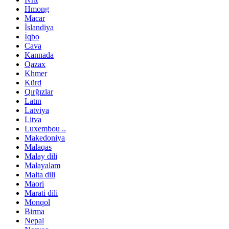
Hmong
Macar
İslandiya
İqbo
Cava
Kannada
Qazax
Khmer
Kürd
Qırğızlar
Latın
Latviya
Litva
Luxembou ..
Makedoniya
Malaqas
Malay dili
Malayalam
Malta dili
Maori
Marati dili
Monqol
Birma
Nepal