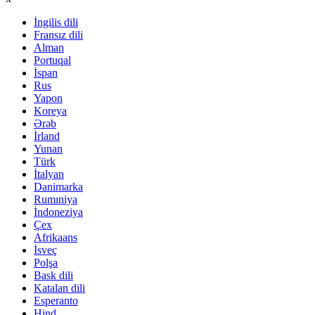
İngilis dili
Fransız dili
Alman
Portuqal
İspan
Rus
Yapon
Koreya
Ərəb
İrland
Yunan
Türk
İtalyan
Danimarka
Rumıniya
İndoneziya
Çex
Afrikaans
İsveç
Polşa
Bask dili
Katalan dili
Esperanto
Hind