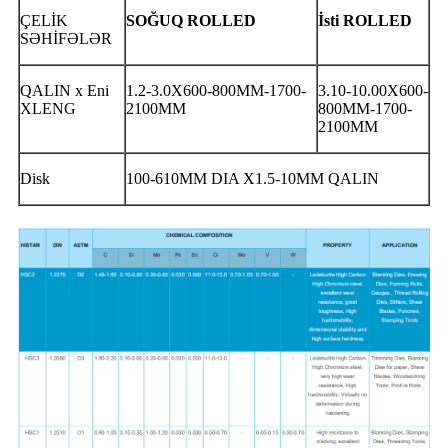
ÇELİK
SOĞUQ ROLLED
İsti ROLLED
SƏHİFƏLƏR
QALIN x Eni
1.2-3.0X600-800MM-1700-
3.10-10.00X600-
XLENG
2100MM
800MM-1700-
2100MM
Disk
100-610MM DIA X1.5-10MM QALIN