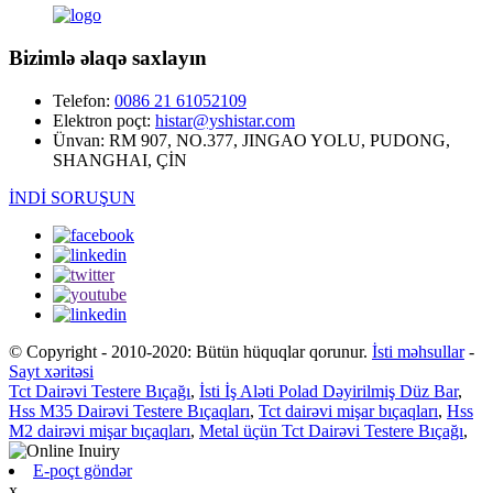
Bizimlə əlaqə saxlayın
Telefon:
0086 21 61052109
Elektron poçt:
histar@yshistar.com
Ünvan:
RM 907, NO.377, JINGAO YOLU, PUDONG,
SHANGHAI, ÇİN
İNDİ SORUŞUN
© Copyright - 2010-2020: Bütün hüquqlar qorunur.
İsti məhsullar
-
Sayt xəritəsi
Tct Dairəvi Testere Bıçağı
,
İsti İş Aləti Polad Dəyirilmiş Düz Bar
,
Hss M35 Dairəvi Testere Bıçaqları
,
Tct dairəvi mişar bıçaqları
,
Hss
M2 dairəvi mişar bıçaqları
,
Metal üçün Tct Dairəvi Testere Bıçağı
,
E-poçt göndər
x