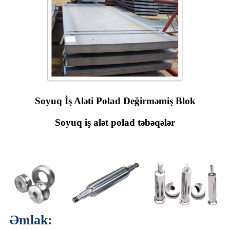
Soyuq İş Aləti Polad Değirməmiş Blok
Soyuq iş alət polad təbəqələr
Əmlak: