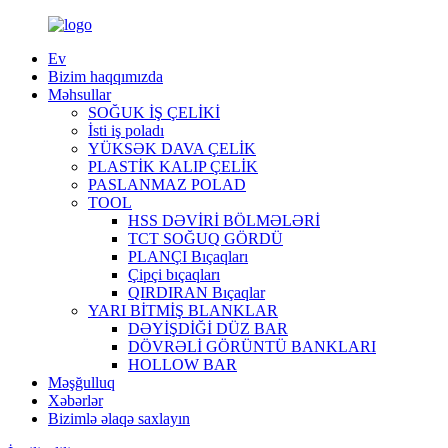
Ev
Bizim haqqımızda
Məhsullar
SOĞUK İŞ ÇELİKİ
İsti iş poladı
YÜKSƏK DAVA ÇELİK
PLASTİK KALIP ÇELİK
PASLANMAZ POLAD
TOOL
HSS DƏVİRİ BÖLMƏLƏRİ
TCT SOĞUQ GÖRDÜ
PLANÇI Bıçaqları
Çipçi bıçaqları
QIRDIRAN Bıçaqlar
YARI BİTMİŞ BLANKLAR
DƏYİŞDİĞİ DÜZ BAR
DÖVRƏLİ GÖRÜNTÜ BANKLARI
HOLLOW BAR
Məşğulluq
Xəbərlər
Bizimlə əlaqə saxlayın