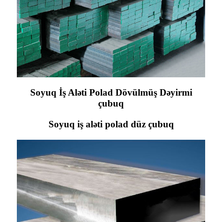
Soyuq İş Aləti Polad Dövülmüş Dəyirmi
çubuq
Soyuq iş aləti polad düz çubuq