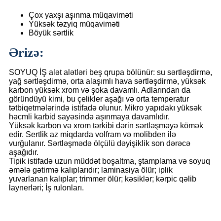
Çox yaxşı aşınma müqaviməti
Yüksək təzyiq müqaviməti
Böyük sərtlik
Ərizə:
SOYUQ İŞ alət alətləri beş qrupa bölünür: su sərtləşdirmə,
yağ sərtləşdirmə, orta alaşımlı hava sərtləşdirmə, yüksək
karbon yüksək xrom və şoka davamlı. Adlarından da
göründüyü kimi, bu çelikler aşağı və orta temperatur
tətbiqetmələrində istifadə olunur. Mikro yapıdakı yüksək
həcmli karbid sayəsində aşınmaya davamlıdır.
Yüksək karbon və xrom tərkibi dərin sərtləşməyə kömək
edir. Sertlik az miqdarda volfram və molibden ilə
vurğulanır. Sərtləşmədə ölçülü dəyişiklik son dərəcə
aşağıdır.
Tipik istifadə uzun müddət boşaltma, ştamplama və soyuq
əmələ gətirmə kalıplarıdır; laminasiya ölür; iplik
yuvarlanan kalıplar; trimmer ölür; kəsiklər; kərpic qəlib
laynerləri; İş rulonları.