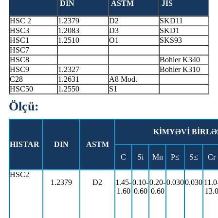
DIN
ASTM
JIS
HSC 2
1.2379
D2
SKD11
HSC3
1.2083
D3
SKD1
HSC1
1.2510
O1
SKS93
HSC7
HSC8
Bohler K340
HSC9
1.2327
Bohler K310
C28
1.2631
A8 Mod.
HSC50
1.2550
S1
Ölçü:
KİMYƏVİ BİRL
HISTAR
DIN
ASTM
C
Si
Mn
P≤
S≤
Cr
HSC2
1.2379
D2
1.45-
0.10-
0.20-
0.030
0.030
11.0
1.60
0.60
0.60
13.