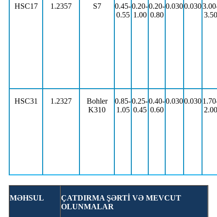
HSC17
1.2357
S7
0.45-
0.20-
0.20-
0.030
0.030
3.00
0.55
1.00
0.80
3.5
HSC31
1.2327
Bohler
0.85-
0.25-
0.40-
0.030
0.030
1.70
K310
1.05
0.45
0.60
2.0
MƏHSUL
ÇATDIRMA ŞƏRTİ VƏ MEVCUT
OLUNMALAR