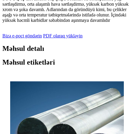
sərtləşdirmə, orta alaşımlı hava sərtləşdirmə, yüksək karbon yüksək
xrom və şoka davamlı. Adlarından da göründüyü kimi, bu çelikler
aşağı və orta temperatur tətbiqetmələrində istifadə olunur. İçindəki
yüksək həcmli karbidlər səbəbindən aşınmaya davamlıdır
Bizə e-poçt göndərin
PDF olaraq yükləyin
Məhsul detalı
Məhsul etiketləri