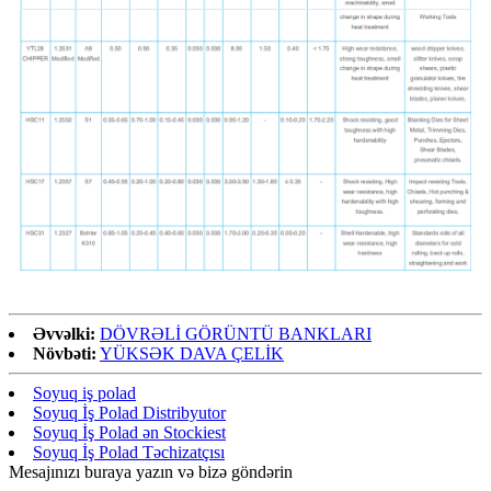
Əvvəlki:
DÖVRƏLİ GÖRÜNTÜ BANKLARI
Növbəti:
YÜKSƏK DAVA ÇELİK
Soyuq iş polad
Soyuq İş Polad Distribyutor
Soyuq İş Polad ən Stockiest
Soyuq İş Polad Təchizatçısı
Mesajınızı buraya yazın və bizə göndərin