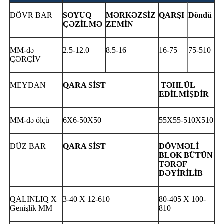
DÖVR BAR
SOYUQ
MƏRKƏZSİZ
QARŞI
Döndü
ÇƏZİLMƏ
ZEMİN
MM-də
2.5-12.0
8.5-16
16-75
75-510
ÇƏRÇİV
MEYDAN
QARA SİST
TƏHLÜL
EDİLMİŞDİR
MM-də ölçü
6X6-50X50
55X55-510X510
DÜZ BAR
QARA SİST
DÖVMƏLİ
BLOK BÜTÜN
TƏRƏF
DƏYİRİLİB
QALINLIQ X
3-40 X 12-610
80-405 X 100-
Genişlik MM
810