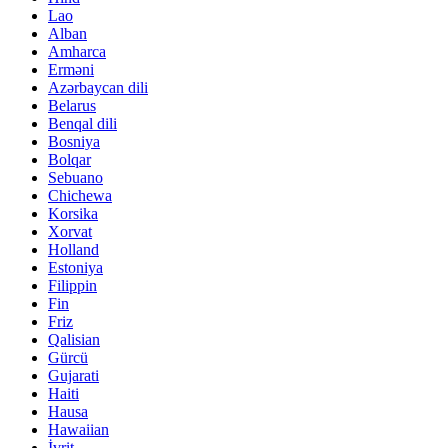
Lao
Alban
Amharca
Erməni
Azərbaycan dili
Belarus
Benqal dili
Bosniya
Bolqar
Sebuano
Chichewa
Korsika
Xorvat
Holland
Estoniya
Filippin
Fin
Friz
Qalisian
Gürcü
Gujarati
Haiti
Hausa
Hawaiian
İvrit