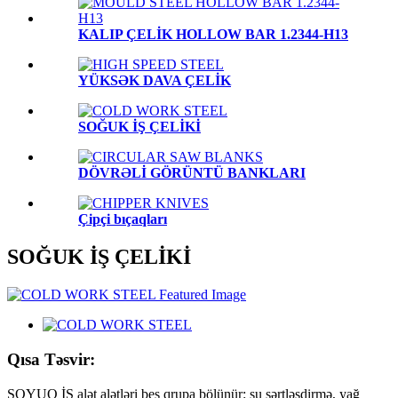
KALIP ÇELİK HOLLOW BAR 1.2344-H13
YÜKSƏK DAVA ÇELİK
SOĞUK İŞ ÇELİKİ
DÖVRƏLİ GÖRÜNTÜ BANKLARI
Çipçi bıçaqları
SOĞUK İŞ ÇELİKİ
Qısa Təsvir:
SOYUQ İŞ alət alətləri beş qrupa bölünür: su sərtləşdirmə, yağ