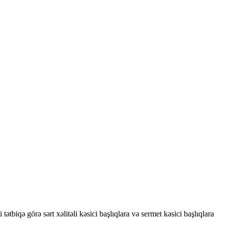
biqə görə sərt xəlitəli kəsici başlıqlara və sermet kəsici başlıqlara