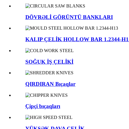
DÖVRƏLİ GÖRÜNTÜ BANKLARI
KALIP ÇELİK HOLLOW BAR 1.2344-H1
SOĞUK İŞ ÇELİKİ
QIRDIRAN Bıçaqlar
Çipçi bıçaqları
YÜKSƏK DAVA ÇELİK