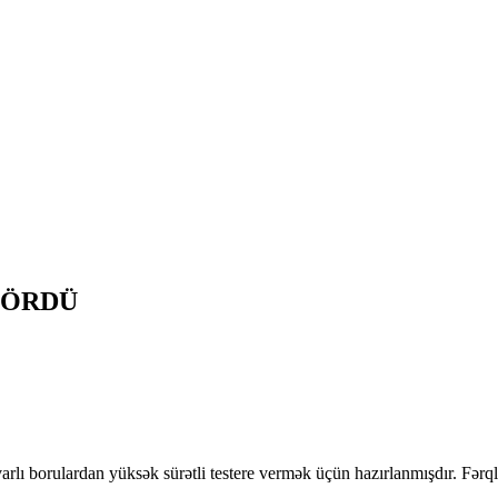
GÖRDÜ
 borulardan yüksək sürətli testere vermək üçün hazırlanmışdır. Fərqli tət