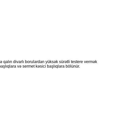
qalın divarlı borulardan yüksək sürətli testere vermək
 başlıqlara və sermet kəsici başlıqlara bölünür.