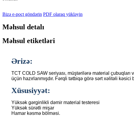
Bizə e-poçt göndərin
PDF olaraq yükləyin
Məhsul detalı
Məhsul etiketləri
Ərizə:
TCT COLD SAW seriyası, müştərilərə material çubuqları və 
üçün hazırlanmışdır. Fərqli tətbiqə görə sərt xəlitəli kəsici
Xüsusiyyət:
Yüksək gərginlikli dəmir material testeresi
Yüksək sürətli mişar
Hamar kəsmə bölməsi.