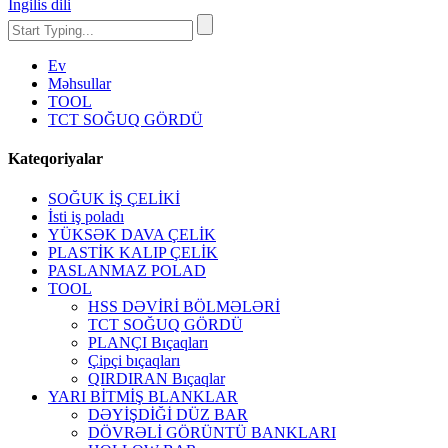
İngilis dili
Ev
Məhsullar
TOOL
TCT SOĞUQ GÖRDÜ
Kateqoriyalar
SOĞUK İŞ ÇELİKİ
İsti iş poladı
YÜKSƏK DAVA ÇELİK
PLASTİK KALIP ÇELİK
PASLANMAZ POLAD
TOOL
HSS DƏVİRİ BÖLMƏLƏRİ
TCT SOĞUQ GÖRDÜ
PLANÇI Bıçaqları
Çipçi bıçaqları
QIRDIRAN Bıçaqlar
YARI BİTMİŞ BLANKLAR
DƏYİŞDİĞİ DÜZ BAR
DÖVRƏLİ GÖRÜNTÜ BANKLARI