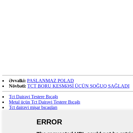
Əvvəlki:
PASLANMAZ POLAD
Növbəti:
TCT BORU KESMƏSİ ÜÇÜN SOĞUQ SAĞLADI
Tct Dairəvi Testere Bıçağı
Metal üçün Tct Dairəvi Testere Bıçağı
Tct dairəvi mişar bıçaqları