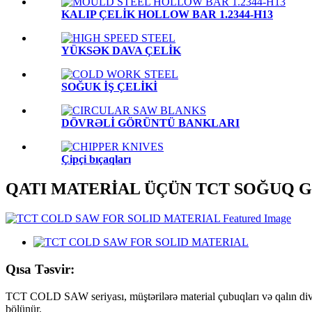
KALIP ÇELİK HOLLOW BAR 1.2344-H13
YÜKSƏK DAVA ÇELİK
SOĞUK İŞ ÇELİKİ
DÖVRƏLİ GÖRÜNTÜ BANKLARI
Çipçi bıçaqları
QATI MATERİAL ÜÇÜN TCT SOĞUQ 
Qısa Təsvir:
TCT COLD SAW seriyası, müştərilərə material çubuqları və qalın divarlı
bölünür.