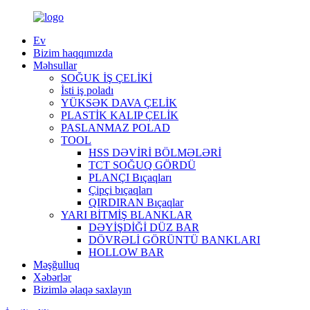
Ev
Bizim haqqımızda
Məhsullar
SOĞUK İŞ ÇELİKİ
İsti iş poladı
YÜKSƏK DAVA ÇELİK
PLASTİK KALIP ÇELİK
PASLANMAZ POLAD
TOOL
HSS DƏVİRİ BÖLMƏLƏRİ
TCT SOĞUQ GÖRDÜ
PLANÇI Bıçaqları
Çipçi bıçaqları
QIRDIRAN Bıçaqlar
YARI BİTMİŞ BLANKLAR
DƏYİŞDİĞİ DÜZ BAR
DÖVRƏLİ GÖRÜNTÜ BANKLARI
HOLLOW BAR
Məşğulluq
Xəbərlər
Bizimlə əlaqə saxlayın