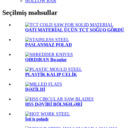
HOLLOW BAR
Seçilmiş məhsullar
QATI MATERİAL ÜÇÜN TCT SOĞUQ GÖRDÜ
PASLANMAZ POLAD
QIRDIRAN Bıçaqlar
PLASTİK KALIP ÇELİK
DƏZİLDİ
HSS DƏVİRİ BÖLMƏLƏRİ
İsti iş poladı