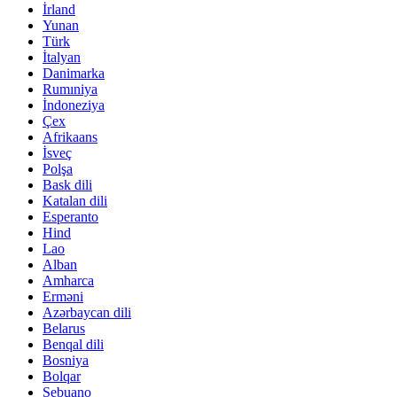
İrland
Yunan
Türk
İtalyan
Danimarka
Rumıniya
İndoneziya
Çex
Afrikaans
İsveç
Polşa
Bask dili
Katalan dili
Esperanto
Hind
Lao
Alban
Amharca
Erməni
Azərbaycan dili
Belarus
Benqal dili
Bosniya
Bolqar
Sebuano