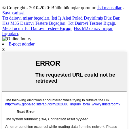
© Copyright - 2010-2020: Bütün hüquqlar qorunur.
İsti məhsullar
-
Sayt xəritəsi
Tct dairəvi mişar bıçaqları
,
İsti İş Aləti Polad Dəyirilmiş Düz Bar
,
Hss M35 Dairəvi Testere Bıçaqları
,
Tct Dairəvi Testere Bıçağı
,
Metal üçün Tct Dairəvi Testere Bıçağı
,
Hss M2 dairəvi mişar
bıçaqları
,
E-poçt göndər
x