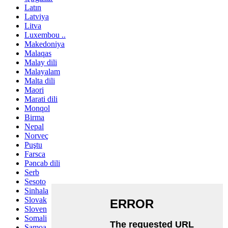
Latın
Latviya
Litva
Luxembou ..
Makedoniya
Malaqas
Malay dili
Malayalam
Malta dili
Maori
Marati dili
Monqol
Birma
Nepal
Norveç
Puştu
Farsca
Pəncab dili
Serb
Sesoto
Sinhala
Slovak
Sloven
Somali
Samoa