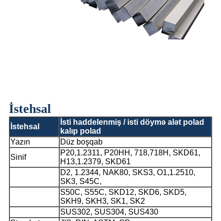
İstehsal
İsti haddelenmiş / isti döymə alət polad
İstehsal
kalıp polad
Yazın
Düz boşqab
P20,1.2311, P20HH, 718,718H, SKD61,
Sinif
H13,1.2379, SKD61
D2, 1.2344, NAK80, SKS3, O1,1.2510,
SK3, S45C,
S50C, S55C, SKD12, SKD6, SKD5,
SKH9, SKH3, SK1, SK2
SUS302, SUS304, SUS430