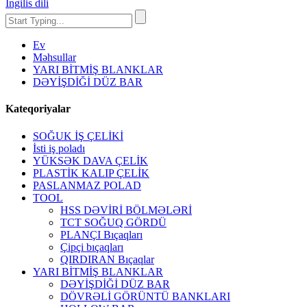
İngilis dili
Ev
Məhsullar
YARI BİTMİŞ BLANKLAR
DƏYİŞDİĞİ DÜZ BAR
Kateqoriyalar
SOĞUK İŞ ÇELİKİ
İsti iş poladı
YÜKSƏK DAVA ÇELİK
PLASTİK KALIP ÇELİK
PASLANMAZ POLAD
TOOL
HSS DƏVİRİ BÖLMƏLƏRİ
TCT SOĞUQ GÖRDÜ
PLANÇI Bıçaqları
Çipçi bıçaqları
QIRDIRAN Bıçaqlar
YARI BİTMİŞ BLANKLAR
DƏYİŞDİĞİ DÜZ BAR
DÖVRƏLİ GÖRÜNTÜ BANKLARI