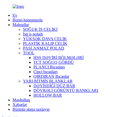
Ev
Bizim haqqımızda
Məhsullar
SOĞUK İŞ ÇELİKİ
İsti iş poladı
YÜKSƏK DAVA ÇELİK
PLASTİK KALIP ÇELİK
PASLANMAZ POLAD
TOOL
HSS DƏVİRİ BÖLMƏLƏRİ
TCT SOĞUQ GÖRDÜ
PLANÇI Bıçaqları
Çipçi bıçaqları
QIRDIRAN Bıçaqlar
YARI BİTMİŞ BLANKLAR
DƏYİŞDİĞİ DÜZ BAR
DÖVRƏLİ GÖRÜNTÜ BANKLARI
HOLLOW BAR
Məşğulluq
Xəbərlər
Bizimlə əlaqə saxlayın