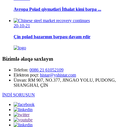
Avropa Polad qiymətləri İthalat kimi bərpa ...
20-10-21
Çin polad bazarının bərpası davam edir
Bizimlə əlaqə saxlayın
Telefon:
0086 21 61052109
Elektron poçt:
histar@yshistar.com
Ünvan:
RM 907, NO.377, JINGAO YOLU, PUDONG,
SHANGHAI, ÇİN
İNDİ SORUŞUN