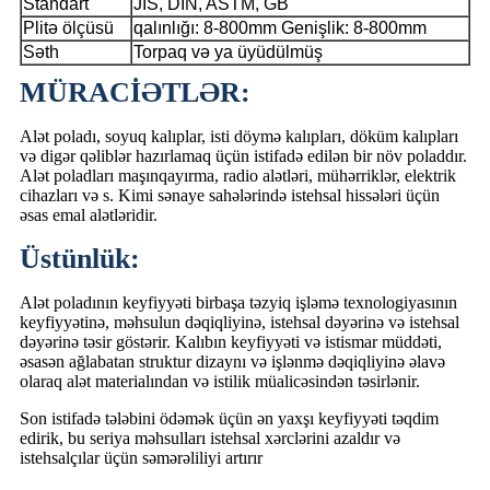
Standart
JIS, DIN, ASTM, GB
Plitə ölçüsü
qalınlığı: 8-800mm Genişlik: 8-800mm
Səth
Torpaq və ya üyüdülmüş
MÜRACİƏTLƏR:
Alət poladı, soyuq kalıplar, isti döymə kalıpları, döküm kalıpları
və digər qəliblər hazırlamaq üçün istifadə edilən bir növ poladdır.
Alət poladları maşınqayırma, radio alətləri, mühərriklər, elektrik
cihazları və s. Kimi sənaye sahələrində istehsal hissələri üçün
əsas emal alətləridir.
Üstünlük:
Alət poladının keyfiyyəti birbaşa təzyiq işləmə texnologiyasının
keyfiyyətinə, məhsulun dəqiqliyinə, istehsal dəyərinə və istehsal
dəyərinə təsir göstərir. Kalıbın keyfiyyəti və istismar müddəti,
əsasən ağlabatan struktur dizaynı və işlənmə dəqiqliyinə əlavə
olaraq alət materialından və istilik müalicəsindən təsirlənir.
Son istifadə tələbini ödəmək üçün ən yaxşı keyfiyyəti təqdim
edirik, bu seriya məhsulları istehsal xərclərini azaldır və
istehsalçılar üçün səmərəliliyi artırır