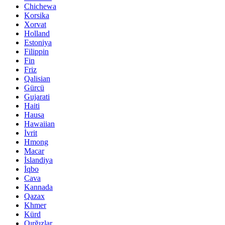
Chichewa
Korsika
Xorvat
Holland
Estoniya
Filippin
Fin
Friz
Qalisian
Gürcü
Gujarati
Haiti
Hausa
Hawaiian
İvrit
Hmong
Macar
İslandiya
İqbo
Cava
Kannada
Qazax
Khmer
Kürd
Qırğızlar