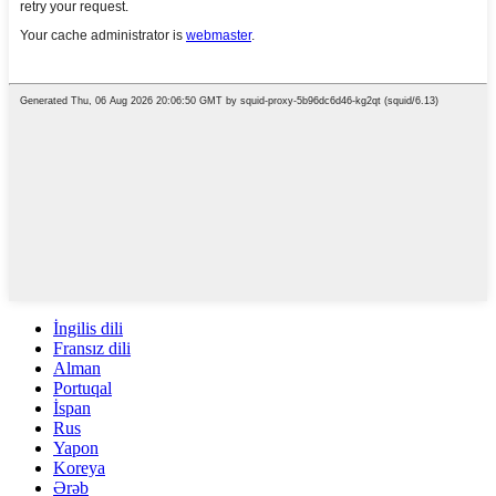
İngilis dili
Fransız dili
Alman
Portuqal
İspan
Rus
Yapon
Koreya
Ərəb