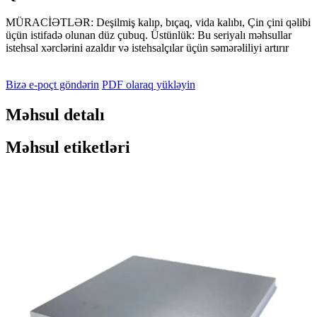
MÜRACİƏTLƏR: Deşilmiş kalıp, bıçaq, vida kalıbı, Çin çini qəlibi
üçün istifadə olunan düz çubuq. Üstünlük: Bu seriyalı məhsullar
istehsal xərclərini azaldır və istehsalçılar üçün səmərəliliyi artırır
Bizə e-poçt göndərin
PDF olaraq yükləyin
Məhsul detalı
Məhsul etiketləri