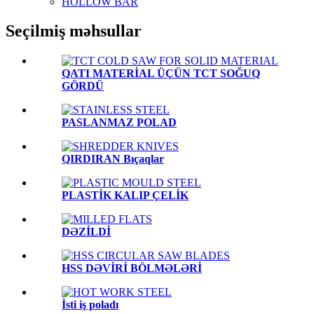
HOLLOW BAR
Seçilmiş məhsullar
QATI MATERİAL ÜÇÜN TCT SOĞUQ
GÖRDÜ
PASLANMAZ POLAD
QIRDIRAN Bıçaqlar
PLASTİK KALIP ÇELİK
DƏZİLDİ
HSS DƏVİRİ BÖLMƏLƏRİ
İsti iş poladı