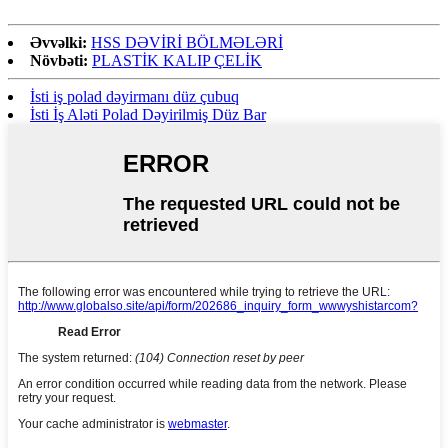
Əvvəlki:
HSS DƏVİRİ BÖLMƏLƏRİ
Növbəti:
PLASTİK KALIP ÇELİK
İsti iş polad dəyirmanı düz çubuq
İsti İş Aləti Polad Dəyirilmiş Düz Bar